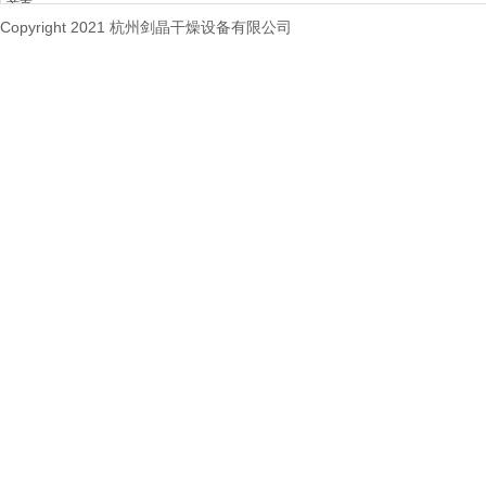
首页
Copyright 2021 杭州剑晶干燥设备有限公司
关于我们
产品中心
新闻动态
联系我们